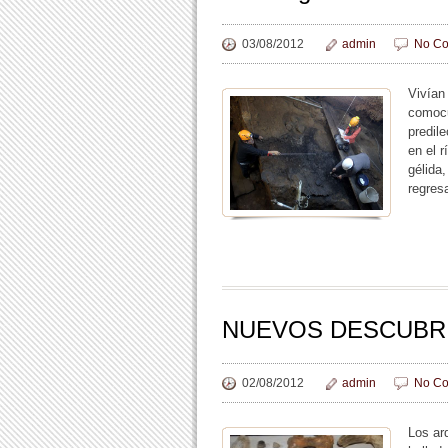
03/08/2012
admin
No Co
Vivían
comocu
predil
en el 
gélida
regres
NUEVOS DESCUBRI
02/08/2012
admin
No Co
Los ar