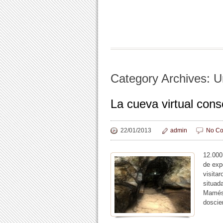
Category Archives: U
La cueva virtual cons
22/01/2013
admin
No Co
12.000
de exp
visita
situad
Mamés 
doscie