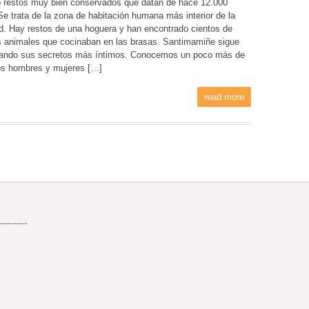
o restos muy bien conservados que datan de hace 12.000
Se trata de la zona de habitación humana más interior de la
d. Hay restos de una hoguera y han encontrado cientos de
 animales que cocinaban en las brasas. Santimamiñe sigue
ando sus secretos más íntimos. Conocemos un poco más de
os hombres y mujeres […]
read more