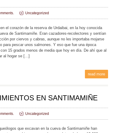
mments.
Uncategorized
 en el corazón de la reserva de Urdaibai, en la hoy conocida
eva de Santimamiñe. Eran cazadores-recolectores y sentían
ección por ciervos y cabras, aunque no les importaba mojarse
río para pescar unos salmones. Y eso que fue una época
, con 15 grados menos de media que hoy en día. De ahí que al
ar al hogar se […]
read more
MIENTOS EN SANTIMAMIÑE
mments.
Uncategorized
queólogos que excavan en la cueva de Santimamiñe han