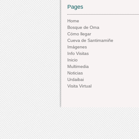
Pages
Home
Bosque de Oma
Cómo llegar
Cueva de Santimamiñe
Imágenes
Info Visitas
Inicio
Multimedia
Noticias
Urdaibai
Visita Virtual