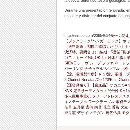
la cueva, auténtico tesoro geológico, a
Durante una presentación renovada, en p
conocer y disfrutar del conjunto de una
http://vimeo.com/23954634
長〜く使え
【ブックラック*ハンガーラック】ホ
【送料別途：都度ご確認ください】ナ
決済時、要問合せ） 納期：5営業日以内発
#↑〒『カード対応OK！』鈴木油脂工業【
SIEVE シーヴ シーブ ソファ パートソファ
バーリング ナチュラル シンプル 北欧 
【淀川電機製作所】Ｎ５/淀川電機 プレ
2 Clarinet Sonatas/Op.120/Plus Cla
【運賃見積り】【直送品】サカエ SAKA
KVK 定量サーモスタット混合栓 KM159 [
多人数用事務机 フリーアドレスデスク 配
ィステーブル ワークテーブル 事務デス
仏具 五具足 吉備 陶器 花立 香呂 火
登り窯 デザイン モダン 現代仏具 モダ