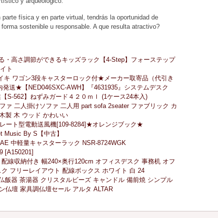
rtístico y arqueológico.
arte física y en parte virtual, tendrás la oportunidad de
 forma sostenible u responsable. A que resulta atractivo?
る・高さ調節ができるキッズラック【4-Step】フォーステップ
ワイト
イキ ワゴン3段キャスターロック付★メーカー取寄品（代引き
送★【NED046SXC-AWH】『4631935』システムデスク
S-562】ねずみガード４２０ｍｌ (1ケース24本入)
 二人掛けソファ 二人用 part sofa 2seater ファブリック カ
木製 木 ウッド かわいい
ート型電動送風機[109-8284]★オレンジブック★
rinet Music By S【中古】
E 中軽量キャスターラック NSR-8724WGK
A150201]
線収納付き 幅240×奥行120cm オフィスデスク 事務机 オフ
ク フリーレイアウト 配線ボックス ホワイト 白 24
立 仏飯器 茶湯器 クリスタルビーズ キャンドル 備前焼 シンプル
ン仏壇 家具調仏壇セール アルタ ALTAR