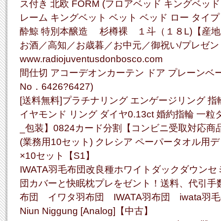
ス付き 北欧 FORM (フロアベッド キングベッ
レーム キングベット ベット ベッド ロー タイプ
酔鯨 特別本醸造 杉樽裸 １斗（１８L)【産
お酒／高知／お歳暮／お中元／御祝い/プレゼン
www.radiojuventusdonbosco.com
間仕切 アコーデオンカーテン ドア プレーンベ
No．6426?6427)
[送料無料]プラチナリング エンゲージリング 指
イヤモンド リング ダイヤ0.13ct 婚約指輪 
_包装】0824カード分割【コンビニ受取対応商
(業務用10セット) クレシア ペーパータオル用デ
×10セット【S1】
IWATA羽毛布団改良種ホワイトダックダウン
団カバーと快眠枕プレをゼント！送料、代引手
布団 イワタ羽布団 IWATA羽布団 iwata羽
Niun Niggung [Analog]【中古】